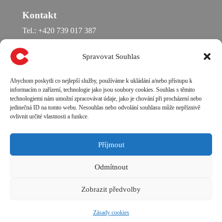
Kontakt
Tel.: +420 739 017 387
e-mail: chrpova@chrpova.cz
Spravovat Souhlas
IČ: 66064414
Abychom poskytli co nejlepší služby, používáme k ukládání a/nebo přístupu k
DIČ: CZ685701140
informacím o zařízení, technologie jako jsou soubory cookies. Souhlas s těmito
technologiemi nám umožní zpracovávat údaje, jako je chování při procházení nebo
jedinečná ID na tomto webu. Nesouhlas nebo odvolání souhlasu může nepříznivě
ŽR: Městský úřad Dobříš,
ovlivnit určité vlastnosti a funkce.
sp. značka MDOB\2946/2017/OŽÚ
Příjmout
Odmítnout
Zobrazit předvolby
Navrhl(a)
Elegant Themes
| Používá
WordPress
Zásady cookies